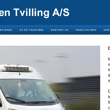
GTIGHED
OS DU TALER MED
KONTAKT OS
PRAKTISK INFO
KON
M
s
h
d
m
D
l
f
c