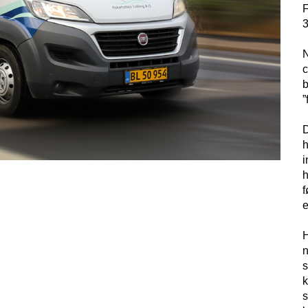
F
3
N
c
b
”
D
h
i
h
f
e
H
n
k
s