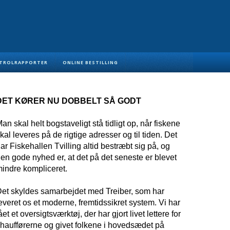
TROLRAPPORTER
ONLINE BESTILLING
DET KØRER NU DOBBELT SÅ GODT
an skal helt bogstaveligt stå tidligt op, når fiskene
kal leveres på de rigtige adresser og til tiden. Det
ar Fiskehallen Tvilling altid bestræbt sig på, og
en gode nyhed er, at det på det seneste er blevet
indre kompliceret.
et skyldes samarbejdet med Treiber, som har
everet os et moderne, fremtidssikret system. Vi har
ået et oversigtsværktøj, der har gjort livet lettere for
haufførerne og givet folkene i hovedsædet på