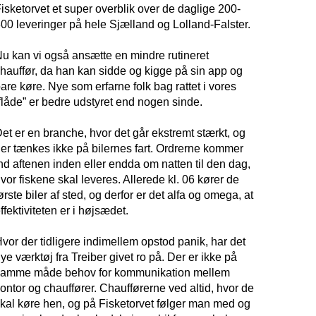
isketorvet et super overblik over de daglige 200-
00 leveringer på hele Sjælland og Lolland-Falster.
u kan vi også ansætte en mindre rutineret
hauffør, da han kan sidde og kigge på sin app og
are køre. Nye som erfarne folk bag rattet i vores
flåde” er bedre udstyret end nogen sinde.
et er en branche, hvor det går ekstremt stærkt, og
er tænkes ikke på bilernes fart. Ordrerne kommer
nd aftenen inden eller endda om natten til den dag,
vor fiskene skal leveres. Allerede kl. 06 kører de
ørste biler af sted, og derfor er det alfa og omega, at
ffektiviteten er i højsædet.
vor der tidligere indimellem opstod panik, har det
ye værktøj fra Treiber givet ro på. Der er ikke på
samme måde behov for kommunikation mellem
ontor og chauffører. Chaufførerne ved altid, hvor de
kal køre hen, og på Fisketorvet følger man med og