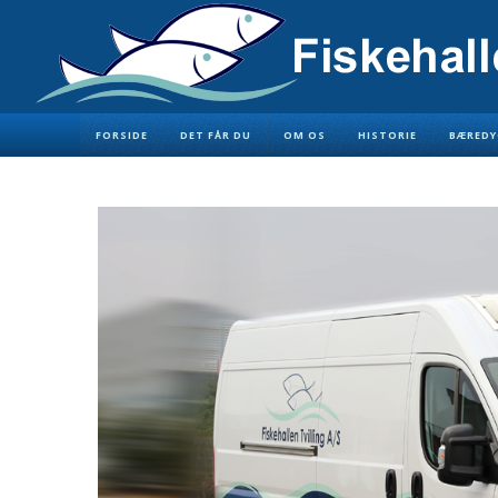
FORSIDE
DET FÅR DU
OM OS
HISTORIE
BÆREDY